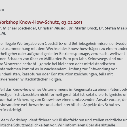
011
orkshop Know-How-Schutz, 03.02.2011
ion
r. Michael Loschelder, Christian Musiol, Dr. Martin Brock, Dr. Stefan Maa
L.M.
ie illegale Weitergabe von Geschäfts- und Betriebsgeheimnissen, entwede
m Zusammenhang mit dem Wechsel des Know-how-Trägers zu einem ande
rbeitgeber oder aufgrund gezielter Betriebsspionage, verursacht weltweit
inen Schaden von über 20 Milliarden Euro pro Jahr. Keineswegs sind nur
roßkonzerne bedroht - gerade bei kleineren oder mittelständischen
nternehmen kommt es in wachsendem Umfang zur Entwendung von
undenlisten, Rezepturen oder Konstruktionszeichnungen, teils mit
ravierenden wirtschaftlichen Folgen.
eil das Know-how eines Unternehmens im Gegensatz zu einem Patent od
onstigen Schutzrechten nicht formell geschützt ist, setzt die erfolgreiche u
auerhafte Sicherung von Know-how einen umfassenden Ansatz voraus, de
nsbesondere wettbewerbs- und arbeitsrechtliche Aspekte des Schutzes
erücksichtigt.
n dem Workshop identifizieren wir Risikofaktoren und stellen rechtliche u
aktische Schutzmöglichkeiten vor. Wir informieren über die aktuelle