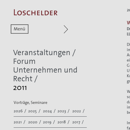
2
W
Zum aktuellen Menüpunkt
Zur Hauptnavigat
D
L
D
i
Veranstaltungen
/
A
Forum
e
G
Unternehmen und
U
K
Recht
/
g
2011
W
s
d
Vorträge, Seminare
i
2026 /
2025 /
2024 /
2023 /
2022 /
b
2021 /
2020 /
2019 /
2018 /
2017 /
I
f