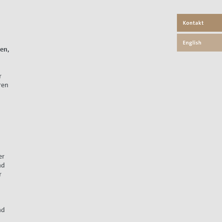
ßen,
r
ren
er
nd
r
nd