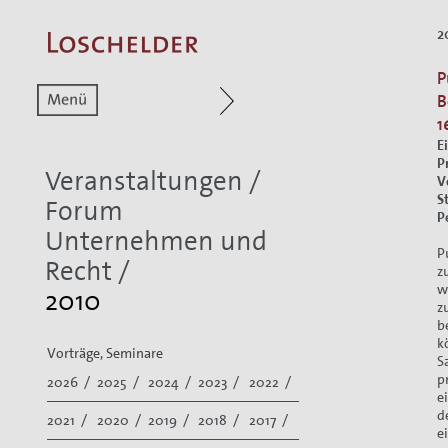
2
P
Zum aktuellen Menüpunkt
Zur Hauptnavigat
B
1
E
P
Veranstaltungen
/
V
S
Forum
P
Unternehmen und
P
Recht
/
z
w
2010
z
b
k
Vorträge, Seminare
S
p
2026 /
2025 /
2024 /
2023 /
2022 /
e
d
2021 /
2020 /
2019 /
2018 /
2017 /
e