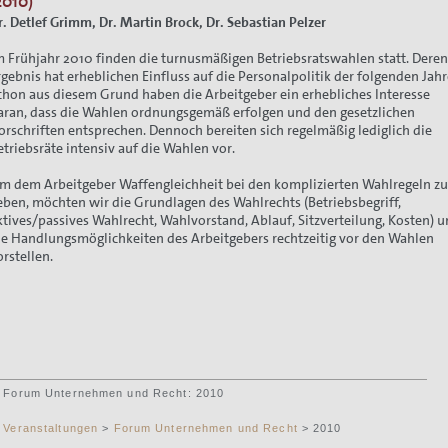
2010)
r. Detlef Grimm, Dr. Martin Brock, Dr. Sebastian Pelzer
m Frühjahr 2010 finden die turnusmäßigen Betriebsratswahlen statt. Dere
rgebnis hat erheblichen Einfluss auf die Personalpolitik der folgenden Jahr
chon aus diesem Grund haben die Arbeitgeber ein erhebliches Interesse
aran, dass die Wahlen ordnungsgemäß erfolgen und den gesetzlichen
orschriften entsprechen. Dennoch bereiten sich regelmäßig lediglich die
etriebsräte intensiv auf die Wahlen vor.
m dem Arbeitgeber Waffengleichheit bei den komplizierten Wahlregeln z
eben, möchten wir die Grundlagen des Wahlrechts (Betriebsbegriff,
ktives/passives Wahlrecht, Wahlvorstand, Ablauf, Sitzverteilung, Kosten) 
ie Handlungsmöglichkeiten des Arbeitgebers rechtzeitig vor den Wahlen
orstellen.
Forum Unternehmen und Recht: 2010
Veranstaltungen
>
Forum Unternehmen und Recht
> 2010