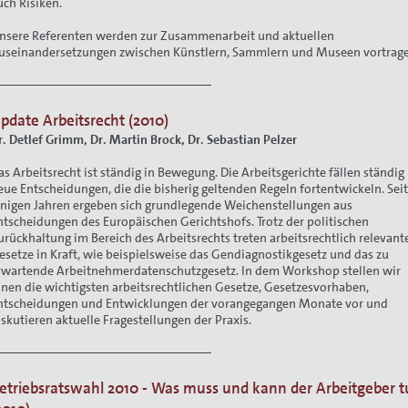
uch Risiken.
nsere Referenten werden zur Zusammenarbeit und aktuellen
useinandersetzungen zwischen Künstlern, Sammlern und Museen vortrag
pdate Arbeitsrecht (2010)
r. Detlef Grimm, Dr. Martin Brock, Dr. Sebastian Pelzer
as Arbeitsrecht ist ständig in Bewegung. Die Arbeitsgerichte fällen ständig
eue Entscheidungen, die die bisherig geltenden Regeln fortentwickeln. Sei
inigen Jahren ergeben sich grundlegende Weichenstellungen aus
ntscheidungen des Europäischen Gerichtshofs. Trotz der politischen
urückhaltung im Bereich des Arbeitsrechts treten arbeitsrechtlich relevant
esetze in Kraft, wie beispielsweise das Gendiagnostikgesetz und das zu
rwartende Arbeitnehmerdatenschutzgesetz. In dem Workshop stellen wir
hnen die wichtigsten arbeitsrechtlichen Gesetze, Gesetzesvorhaben,
ntscheidungen und Entwicklungen der vorangegangen Monate vor und
iskutieren aktuelle Fragestellungen der Praxis.
etriebsratswahl 2010 - Was muss und kann der Arbeitgeber 