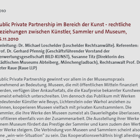
010
ublic Private Partnership im Bereich der Kunst - rechtliche
ion
eziehungen zwischen Künstler, Sammler und Museum,
6.11.2010
inleitung: Dr. Michael Loschelder (Loschelder Rechtsanwälte). Referenten:
rof. Dr. Gerhard Pfennig (Geschäftsführender Vorstand der
erwertungsgesellschaft BILD-KUNST), Susanne Titz (Direktorin des
tädtischen Museums Abteiberg, Mönchengladbach), Rechtsanwalt Prof. D
eter Raue (Raue LLP)
ublic Private Partnership gewinnt vor allem in der Museumspraxis
unehmend an Bedeutung. Museen, die mit öffentlichen Mitteln finanziert
erden, verfügen über Ankaufsetats, die die Kaufpreise bekannter Kunstwe
umeist erheblich unterschreiten. Um dennoch das Publikum mit Werken
edeutender Künstler wie Beuys, Lichtenstein oder Warhol anziehen zu
önnen, kooperieren Museen vielfach mit privaten Kunstsammlern. Die
ammler, die ihre Werke den Museen zumeist als Dauerleihgabe überlassen
rofitieren ebenfalls von der Zusammenarbeit. Die Ausstellung ihrer Werke 
inem Museum fördert das Prestige der Sammler und kann zudem den Wer
er Werke steigern. Die Verbindung von Museen und Sammlern scheint als
ine „win-win-Situation“ zu sein. Das Kooperationsverhältnis birgt allerdin