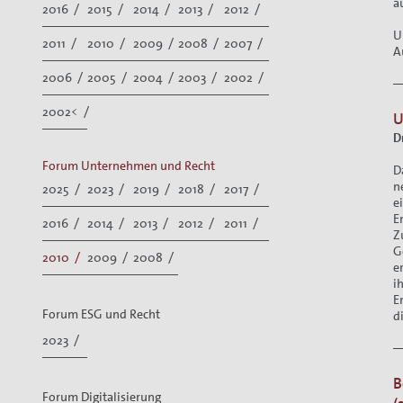
a
2016 /
2015 /
2014 /
2013 /
2012 /
U
2011 /
2010 /
2009 /
2008 /
2007 /
A
2006 /
2005 /
2004 /
2003 /
2002 /
2002< /
U
D
Forum Unternehmen und Recht
D
n
2025 /
2023 /
2019 /
2018 /
2017 /
e
E
2016 /
2014 /
2013 /
2012 /
2011 /
Z
G
2010 /
2009 /
2008 /
e
i
E
Forum ESG und Recht
d
2023 /
B
Forum Digitalisierung