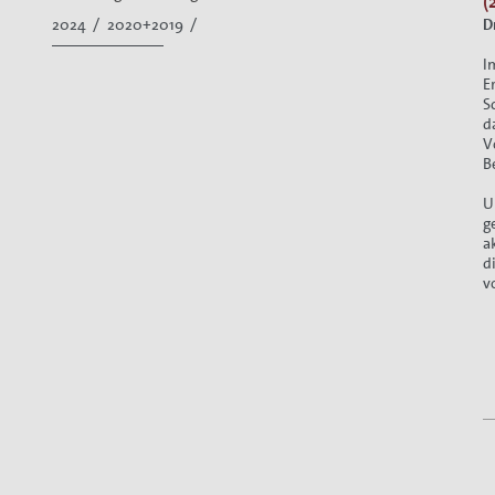
(
2024 /
2020+2019 /
D
I
E
S
d
V
B
U
g
a
d
v