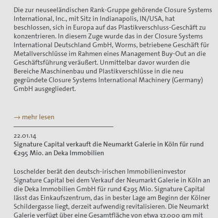
Die zur neuseeländischen Rank-Gruppe gehörende Closure Systems
International, Inc., mit Sitz in Indianapolis, IN/USA, hat
beschlossen, sich in Europa auf das Plastikverschluss-Geschäft zu
konzentrieren. In diesem Zuge wurde das in der Closure Systems
International Deutschland GmbH, Worms, betriebene Geschäft für
Metallverschlüsse im Rahmen eines Management Buy-Out an die
Geschäftsführung veräußert. Unmittelbar davor wurden die
Bereiche Maschinenbau und Plastikverschlüsse in die neu
gegründete Closure Systems International Machinery (Germany)
GmbH ausgegliedert.
→ mehr lesen
22.01.14
Signature Capital verkauft die Neumarkt Galerie in Köln für rund
€295 Mio. an Deka Immobilien
Loschelder berät den deutsch-irischen Immobilieninvestor
Signature Capital bei dem Verkauf der Neumarkt Galerie in Köln an
die Deka Immobilien GmbH für rund €295 Mio. Signature Capital
lässt das Einkaufszentrum, das in bester Lage am Beginn der Kölner
Schildergasse liegt, derzeit aufwendig revitalisieren. Die Neumarkt
Galerie verfügt über eine Gesamtfläche von etwa 37.000 qm mit