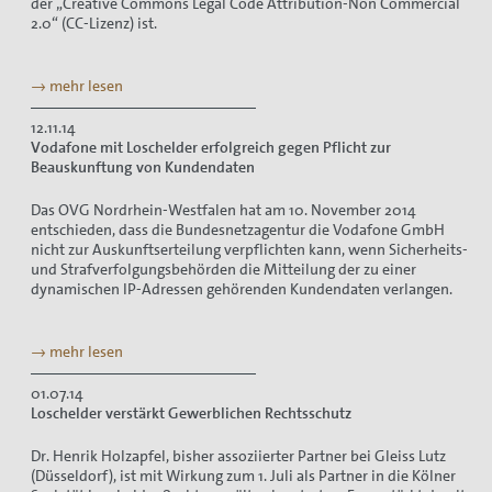
der „Creative Commons Legal Code Attribution-Non Commercial
2.0“ (CC-Lizenz) ist.
→ mehr lesen
12.11.14
Vodafone mit Loschelder erfolgreich gegen Pflicht zur
Beauskunftung von Kundendaten
Das OVG Nordrhein-Westfalen hat am 10. November 2014
entschieden, dass die Bundesnetzagentur die Vodafone GmbH
nicht zur Auskunftserteilung verpflichten kann, wenn Sicherheits-
und Strafverfolgungsbehörden die Mitteilung der zu einer
dynamischen IP-Adressen gehörenden Kundendaten verlangen.
→ mehr lesen
01.07.14
Loschelder verstärkt Gewerblichen Rechtsschutz
Dr. Henrik Holzapfel, bisher assoziierter Partner bei Gleiss Lutz
(Düsseldorf), ist mit Wirkung zum 1. Juli als Partner in die Kölner