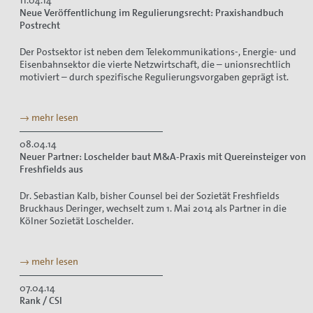
11.04.14
Neue Veröffentlichung im Regulierungsrecht: Praxishandbuch
Postrecht
Der Postsektor ist neben dem Telekommunikations-, Energie- und
Eisenbahnsektor die vierte Netzwirtschaft, die – unionsrechtlich
motiviert – durch spezifische Regulierungsvorgaben geprägt ist.
→ mehr lesen
08.04.14
Neuer Partner: Loschelder baut M&A-Praxis mit Quereinsteiger von
Freshfields aus
Dr. Sebastian Kalb, bisher Counsel bei der Sozietät Freshfields
Bruckhaus Deringer, wechselt zum 1. Mai 2014 als Partner in die
Kölner Sozietät Loschelder.
→ mehr lesen
07.04.14
Rank / CSI