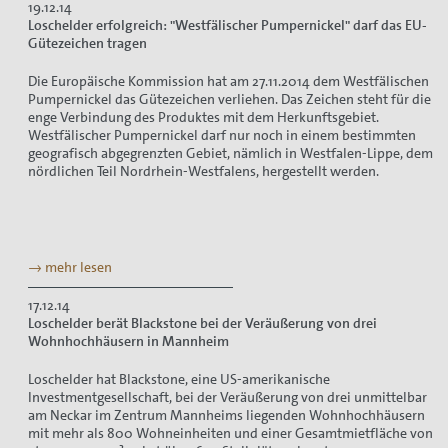
19.12.14
Loschelder erfolgreich: "Westfälischer Pumpernickel" darf das EU-
Gütezeichen tragen
Die Europäische Kommission hat am 27.11.2014 dem Westfälischen
Pumpernickel das Gütezeichen verliehen. Das Zeichen steht für die
enge Verbindung des Produktes mit dem Herkunftsgebiet.
Westfälischer Pumpernickel darf nur noch in einem bestimmten
geografisch abgegrenzten Gebiet, nämlich in Westfalen-Lippe, dem
nördlichen Teil Nordrhein-Westfalens, hergestellt werden.
→ mehr lesen
17.12.14
Loschelder berät Blackstone bei der Veräußerung von drei
Wohnhochhäusern in Mannheim
Loschelder hat Blackstone, eine US-amerikanische
Investmentgesellschaft, bei der Veräußerung von drei unmittelbar
am Neckar im Zentrum Mannheims liegenden Wohnhochhäusern
mit mehr als 800 Wohneinheiten und einer Gesamtmietfläche von