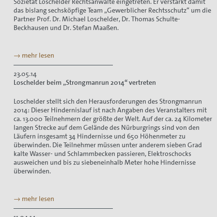
Sozietät Loschelder Rechtsanwälte eingetreten. Er verstärkt damit
das bislang sechsköpfige Team „Gewerblicher Rechtsschutz“ um die
Partner Prof. Dr. Michael Loschelder, Dr. Thomas Schulte-
Beckhausen und Dr. Stefan Maaßen.
→ mehr lesen
23.05.14
Loschelder beim „Strongmanrun 2014“ vertreten
Loschelder stellt sich den Herausforderungen des Strongmanrun
2014: Dieser Hindernislauf ist nach Angaben des Veranstalters mit
ca. 13.000 Teilnehmern der größte der Welt. Auf der ca. 24 Kilometer
langen Strecke auf dem Gelände des Nürburgrings sind von den
Läufern insgesamt 34 Hindernisse und 650 Höhenmeter zu
überwinden. Die Teilnehmer müssen unter anderem sieben Grad
kalte Wasser- und Schlammbecken passieren, Elektroschocks
ausweichen und bis zu siebeneinhalb Meter hohe Hindernisse
überwinden.
→ mehr lesen