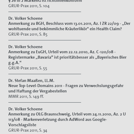
§ 26 III 2 MarkenG ist richtlinienkonform
GRUR-Prax 2011, S. 104
Dr. Volker Schoene
Anmerkung zu BGH,
Beschluss vom 13.01.2011, Az. I ZR 22/09 -
„Der
wohltuende und bekömmliche Kräuterlikör" ein Health Claim?
GRUR-Prax 2011, S. 85
Dr. Volker Schoene
Anmerkung zu EuGH, Urteil vom 22.12.2010, Az. C-120/08 -
Registermarke „Bavaria“ ist prioritätsbesser als „Bayerisches Bier
g.g.A.“
GRUR-Prax 2011, S. 55
Dr. Stefan Maaßen, LL.M.
Neue Top-Level-Domains 2011 - Fragen zu Verwechslungsgefahr
und Haftung der Vergabestellen
MMR 2011, S. 149 ff.
Dr. Volker Schoene
Anmerkung zu OLG Braunschweig, Urteil vom 24.11.2010, Az. 2 U
113/08 - Markenverletzung durch AdWord aus Google-
Vorschlagsliste
GRUR-Prax 2011, S. 34