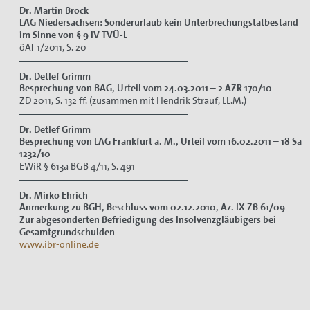
Dr. Martin Brock
LAG Niedersachsen: Sonderurlaub kein Unterbrechungstatbestand
im Sinne von § 9 IV TVÜ-L
öAT 1/2011, S. 20
Dr. Detlef Grimm
Besprechung von BAG, Urteil vom 24.03.2011
– 2 AZR 170/10
ZD 2011, S. 132 ff. (zusammen mit Hendrik Strauf, LL.M.)
Dr. Detlef Grimm
Besprechung von LAG Frankfurt a. M., Urteil vom 16.02.2011
– 18
Sa
1232/10
EWiR § 613a BGB 4/11, S. 491
Dr. Mirko Ehrich
Anmerkung zu BGH, Beschluss vom 02.12.2010, Az. IX ZB 61/09 -
Zur abgesonderten Befriedigung des Insolvenzgläubigers bei
Gesamtgrundschulden
www.ibr-online.de