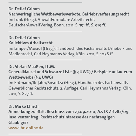
Dr. Detlef Grimm
Nachvertragliche Wettbewerbsverbote; Betriebsverfassungsrecht
in: Lunk (Hrsg.), AnwaltFormulare Arbeitsrecht,
DeutscherAnwaltVerlag, Bonn, 2011, S. 751 ff., S. 919 ff.
Dr. Detlef Grimm
Kollektives Arbeitsrecht
in: Limper/Musiol (Hrsg.), Handbuch des Fachanwalts Urheber- und
Medienrecht, Carl Heymanns Verlag, Köln, 2011, S. 1058 ff.
Dr. Stefan Maaßen, LL.M.
Generalklausel und Schwarze Liste (§ 3 UWG) / Beispiele unlauteren
Wettbewerbs (§ 4 UWG)
in: Erdmann/Rojahn/Sosnitza (Hrsg.), Handbuch des Fachanwalts
Gewerblicher Rechtsschutz, 2. Auflage, Carl Heymanns Verlag, Köln,
2011, S. 827 ff.
Dr. Mirko Ehrich
Anmerkung zu BGH, Beschluss vom 23.09.2010, Az. IX ZB 282/09 -
Insolvenzantrag: Rechtsschutzinteresse des nachrangigen
Gläubigers
www.ibr-online.de