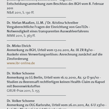
Entscheidungsanmerkung zum Beschluss des BGH vom 8. Februar
2011
N&R 2011, S. 130 ff.
Dr. Stefan Maaßen, LL.M. / Dr. Kristina Schreiber
Vergaberechtliche Fragen der Einrichtung von GeoTLDs -
Notwendigkeit eines transparenten Auswahlverfahrens
MMR 2011, S. 363 ff.
Dr. Mirko Ehrich
Anmerkung zu BGH, Urteil vom 17.02.2011, Az. IX ZR 83/10 -
Auskehr eines Verwertungserlöses: Anrechnung zunächst auf die
Zinsforderung
www.ibr-online.de
Dr. Volker Schoene
Anmerkung zu LG Berlin,
Urteil vom 16.12.2010, Az. 52 O 90/10 -
Studien zu Beerensaft rechtfertigen keinen Health-Claim zu Kapsel
mit Beerenwirkstoffen
GRUR-Prax 2011, S. 155
Dr. Volker Schoene
Anmerkung zu OLG Karlsruhe,
Urteil vom 26.01.2011, Az. 6 U 27/10 -