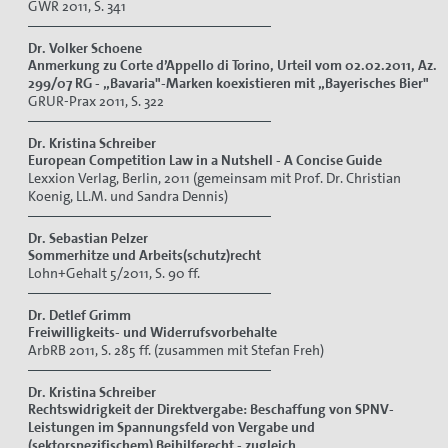
GWR 2011, S. 341
Dr. Volker Schoene
Anmerkung zu Corte d’Appello di Torino,
Urteil vom 02.02.2011, Az.
299/07 RG -
„Bavaria"-Marken koexistieren mit „Bayerisches Bier"
GRUR-Prax 2011, S. 322
Dr. Kristina Schreiber
European Competition Law in a Nutshell - A Concise Guide
Lexxion Verlag, Berlin, 2011 (gemeinsam mit Prof. Dr. Christian
Koenig, LL.M. und Sandra Dennis)
Dr. Sebastian Pelzer
Sommerhitze und Arbeits(schutz)recht
Lohn+Gehalt 5/2011, S. 90 ff.
Dr. Detlef Grimm
Freiwilligkeits- und Widerrufsvorbehalte
ArbRB 2011, S. 285 ff. (zusammen mit Stefan Freh)
Dr. Kristina Schreiber
Rechtswidrigkeit der Direktvergabe: Beschaffung von SPNV-
Leistungen im Spannungsfeld von Vergabe und
(sektorspezifischem) Beihilferecht - zugleich