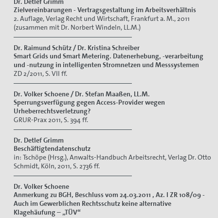
Dr. Detlef Grimm
Zielvereinbarungen - Vertragsgestaltung im Arbeitsverhältnis
2. Auflage, Verlag Recht und Wirtschaft, Frankfurt a. M., 2011
(zusammen mit Dr. Norbert Windeln, LL.M.)
Dr. Raimund Schütz / Dr. Kristina Schreiber
Smart Grids und Smart Metering. Datenerhebung, -verarbeitung
und -nutzung in intelligenten Stromnetzen und Messsystemen
ZD 2/2011, S. VII ff.
Dr. Volker Schoene / Dr. Stefan Maaßen, LL.M.
Sperrungsverfügung gegen Access-Provider wegen
Urheberrechtsverletzung?
GRUR-Prax 2011, S. 394 ff.
Dr. Detlef Grimm
Beschäftigtendatenschutz
in: Tschöpe (Hrsg.), Anwalts-Handbuch Arbeitsrecht, Verlag Dr. Otto
Schmidt, Köln, 2011, S. 2736 ff.
Dr. Volker Schoene
Anmerkung zu BGH,
Beschluss vom 24.03.2011 , Az. I ZR 108/09 -
Auch im Gewerblichen Rechtsschutz keine alternative
Klagehäufung – „TÜV“