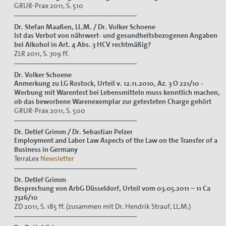
GRUR-Prax 2011, S. 510
Dr. Stefan Maaßen, LL.M. / Dr. Volker Schoene
Ist das Verbot von nährwert- und gesundheitsbezogenen Angaben
bei Alkohol in Art. 4 Abs. 3 HCV rechtmäßig?
ZLR 2011, S. 709 ff.
Dr. Volker Schoene
Anmerkung zu LG Rostock, Urteil v. 12.11.2010, Az. 3 O 221/10 -
Werbung mit Warentest bei Lebensmitteln muss kenntlich machen,
ob das beworbene Warenexemplar zur getesteten Charge gehört
GRUR-Prax 2011, S. 500
Dr. Detlef Grimm / Dr. Sebastian Pelzer
Employment and Labor Law Aspects of the Law on the Transfer of a
Business in Germany
TerraLex
Newsletter
Dr. Detlef Grimm
Besprechung von ArbG Düsseldorf, Urteil vom 03.05.2011
–
11 Ca
7326/10
ZD 2011, S. 185 ff. (zusammen mit Dr. Hendrik Strauf, LL.M.)