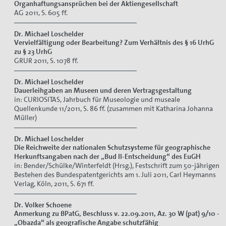
Organhaftungsansprüchen bei der Aktiengesellschaft
AG 2011, S. 605 ff.
Dr. Michael Loschelder
Vervielfältigung oder Bearbeitung? Zum Verhältnis des § 16 UrhG
zu § 23 UrhG
GRUR 2011, S. 1078 ff.
Dr. Michael Loschelder
Dauerleihgaben an Museen und deren Vertragsgestaltung
in: CURIOSITAS, Jahrbuch für Museologie und museale
Quellenkunde 11/2011, S. 86 ff. (zusammen mit Katharina Johanna
Müller)
Dr. Michael Loschelder
Die Reichweite der nationalen Schutzsysteme für geographische
Herkunftsangaben nach der „Bud II-Entscheidung“ des EuGH
in: Bender/Schülke/Winterfeldt (Hrsg.), Festschrift zum 50-jährigen
Bestehen des Bundespatentgerichts am 1. Juli 2011, Carl Heymanns
Verlag, Köln, 2011, S. 671 ff.
Dr. Volker Schoene
Anmerkung zu BPatG, Beschluss v. 22.09.2011, Az. 30 W (pat) 9/10 -
„Obazda“ als geografische Angabe schutzfähig