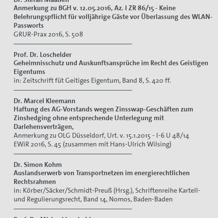
Anmerkung zu BGH v. 12.05.2016, Az. I ZR 86/15 - Keine
Belehrungspflicht für volljährige Gäste vor Überlassung des WLAN-
Passworts
GRUR-Prax 2016, S. 508
Prof. Dr. Loschelder
Geheimnisschutz und Auskunftsansprüche im Recht des Geistigen
Eigentums
in: Zeitschrift füt Geitiges Eigentum, Band 8, S. 420 ff.
Dr. Marcel Kleemann
Haftung des AG-Vorstands wegen Zinsswap-Geschäften zum
Zinshedging ohne entsprechende Unterlegung mit
Darlehensverträgen,
Anmerkung zu OLG Düsseldorf, Urt. v. 15.1.2015 - I-6 U 48/14
EWiR 2016, S. 45 (zusammen mit Hans-Ulrich Wilsing)
Dr. Simon Kohm
Auslandserwerb von Transportnetzen im energierechtlichen
Rechtsrahmen
in: Körber/Säcker/Schmidt-Preuß (Hrsg.), Schriftenreihe Kartell-
und Regulierungsrecht, Band 14, Nomos, Baden-Baden