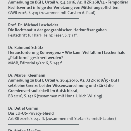
Anmerkung zu BGH, Urteil v. 5.4.2016, Az. II ZR 268/14 - Temporärer
Rechtsverlust infolge der Verletzung von Mitteilungspflichten,
GWR 2016, S. 419 (zusammen mit Carsten A. Paul)
Prof. Dr. Michael Loschelder
Die Rechtsnatur der geographischen Herkunftsangaben
Festschrift für Karl-Heinz Fezer, S. 711 ff.
Dr. Raimund Schütz
Herausforderung Konvergenz – Wie kann Vielfalt im Flaschenhals
„Plattform“ gesichert werden?
MMR, Editorial 3/2016, S. 145 f.
Dr. Marcel Kleemann
Anmerkung zu BGH, Urteil v. 26.4.2016, Az. XI ZR 108/15 - BGH
setzt eine Grenze bei der Wissenszurechnung und stärkt die
Gremienvertraulichkeit im Aufsichtsrat,
BB 2016, S. 1426 (zusammen mit Hans-Ulrich Wilsing)
Dr. Detlef Grimm
Das EU-US-Privacy-Shield
ArbRB 2016, S. 242 ff. (zusammen mit Stefan Schmidt-Lauber)
Dr. Stefan Maaßen