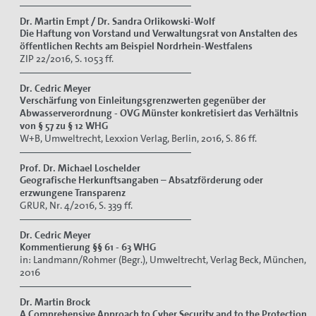
Dr. Martin Empt / Dr. Sandra Orlikowski-Wolf
Die Haftung von Vorstand und Verwaltungsrat von Anstalten des
öffentlichen Rechts am Beispiel Nordrhein-Westfalens
ZIP 22/2016, S. 1053 ff.
Dr. Cedric Meyer
Verschärfung von Einleitungsgrenzwerten gegenüber der
Abwasserverordnung - OVG Münster konkretisiert das Verhältnis
von § 57 zu § 12 WHG
W+B, Umweltrecht, Lexxion Verlag, Berlin, 2016, S. 86 ff.
Prof. Dr. Michael Loschelder
Geografische Herkunftsangaben – Absatzförderung oder
erzwungene Transparenz
GRUR, Nr. 4/2016, S. 339 ff.
Dr. Cedric Meyer
Kommentierung §§ 61 - 63 WHG
in: Landmann/Rohmer (Begr.), Umweltrecht, Verlag Beck, München,
2016
Dr. Martin Brock
A Comprehensive Approach to Cyber Security and to the Protection