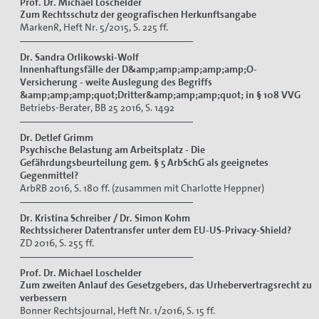
Prof. Dr. Michael Loschelder
Zum Rechtsschutz der geografischen Herkunftsangabe
MarkenR, Heft Nr. 5/2015, S. 225 ff.
Dr. Sandra Orlikowski-Wolf
Innenhaftungsfälle der D&amp;amp;amp;amp;amp;O-
Versicherung - weite Auslegung des Begriffs
&amp;amp;amp;quot;Dritter&amp;amp;amp;quot; in § 108 VVG
Betriebs-Berater, BB 25 2016, S. 1492
Dr. Detlef Grimm
Psychische Belastung am Arbeitsplatz - Die
Gefährdungsbeurteilung gem. § 5 ArbSchG als geeignetes
Gegenmittel?
ArbRB 2016, S. 180 ff. (zusammen mit Charlotte Heppner)
Dr. Kristina Schreiber / Dr. Simon Kohm
Rechtssicherer Datentransfer unter dem EU-US-Privacy-Shield?
ZD 2016, S. 255 ff.
Prof. Dr. Michael Loschelder
Zum zweiten Anlauf des Gesetzgebers, das Urhebervertragsrecht zu
verbessern
Bonner Rechtsjournal, Heft Nr. 1/2016, S. 15 ff.