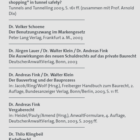
shopping” in tunnel safety?
Tunnels and Tunnelling 2003, S. 161 ff. (zusammen mit Prof. Arnold
Dix)
Dr. Volker Schoene
Der Benutzungszwang im Markengesetz
Peter Lang Verlag, Frankfurt a. M., 2003
Dr. Jürgen Lauer / Dr. Walter Klein / Dr. Andreas Fink
Die Auswirkungen des neuen Schuldrechts auf das private Baurecht
DeutscherAnwaltVerlag, Bonn, 2003
Dr. Andreas Fink / Dr. Walter Klein
Der Bauvertrag und der Bauprozess
in: Jacob/Ring/Wolf (Hrsg.), Freiberger Handbuch zum Baurecht, 2.
Auflage, Bundesanzeiger Verlag, Bonn/Berlin, 2003, S. 11 ff.
Dr. Andreas Fink
Vergaberecht
in: Heidel/Pauly/Amend (Hrsg.), AnwaltFormulare, 4. Auflage,
DeutscherAnwaltVerlag, Bonn, 2003, S. 2093 ff.
Dr. Thilo Klingbeil
Kartellrecht