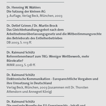
Dr. Henning W. Wahlers
Die Satzung der kleinen AG
3. Auflage, Verlag Beck, München, 2003
Dr. Detlef Grimm / Dr. Martin Brock
Das Gleichbehandlungsgebot nach dem
Arbeitnehmerüberlassungsgesetz und die Mitbestimmungsrechte
des Betriebsrats des Entleiherbetriebes
DB 2003, S. 1113 ff.
Dr. Raimund Schütz
Referentenentwurf zum TKG: Weniger Wettbewerb, mehr
Bürokratie?
MMR 2003, S. 518 ff.
Dr. Raimund Schütz
Elektronische Kommunikation - Europarechtliche Vorgaben und
ihre Umsetzung in Deutschland
Verlag Beck, München, 2003 (zusammen mit Dr. Thorsten
Attendorn und Annegret König)
Dr. Raimund Schütz
Die geplante Novelle des EU-Energierechts - Inhalt und