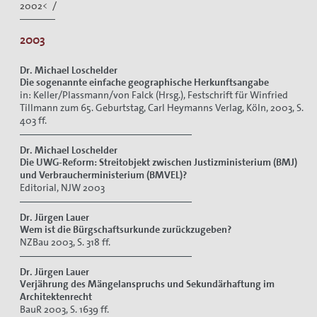
2002< /
2003
Dr. Michael Loschelder
Die sogenannte einfache geographische Herkunftsangabe
in: Keller/Plassmann/von Falck (Hrsg.), Festschrift für Winfried
Tillmann zum 65. Geburtstag, Carl Heymanns Verlag, Köln, 2003, S.
403 ff.
Dr. Michael Loschelder
Die UWG-Reform: Streitobjekt zwischen Justizministerium (BMJ)
und Verbraucherministerium (BMVEL)?
Editorial, NJW 2003
Dr. Jürgen Lauer
Wem ist die Bürgschaftsurkunde zurückzugeben?
NZBau 2003, S. 318 ff.
Dr. Jürgen Lauer
Verjährung des Mängelanspruchs und Sekundärhaftung im
Architektenrecht
BauR 2003, S. 1639 ff.