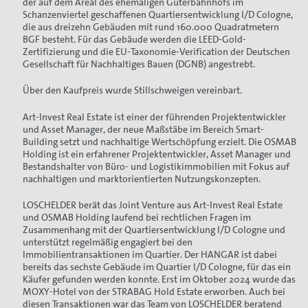
der auf dem Areal des ehemaligen Güterbahnhofs im
Schanzenviertel geschaffenen Quartiersentwicklung I/D Cologne,
die aus dreizehn Gebäuden mit rund 160.000 Quadratmetern
BGF besteht. Für das Gebäude werden die LEED-Gold-
Zertifizierung und die EU-Taxonomie-Verification der Deutschen
Gesellschaft für Nachhaltiges Bauen (DGNB) angestrebt.
Über den Kaufpreis wurde Stillschweigen vereinbart.
Art-Invest Real Estate ist einer der führenden Projektentwickler
und Asset Manager, der neue Maßstäbe im Bereich Smart-
Building setzt und nachhaltige Wertschöpfung erzielt. Die OSMAB
Holding ist ein erfahrener Projektentwickler, Asset Manager und
Bestandshalter von Büro- und Logistikimmobilien mit Fokus auf
nachhaltigen und marktorientierten Nutzungskonzepten.
LOSCHELDER berät das Joint Venture aus Art-Invest Real Estate
und OSMAB Holding laufend bei rechtlichen Fragen im
Zusammenhang mit der Quartiersentwicklung I/D Cologne und
unterstützt regelmäßig engagiert bei den
Immobilientransaktionen im Quartier. Der HANGAR ist dabei
bereits das sechste Gebäude im Quartier I/D Cologne, für das ein
Käufer gefunden werden konnte. Erst im Oktober 2024 wurde das
MOXY-Hotel von der STRABAG Hold Estate erworben. Auch bei
diesen Transaktionen war das Team von LOSCHELDER beratend