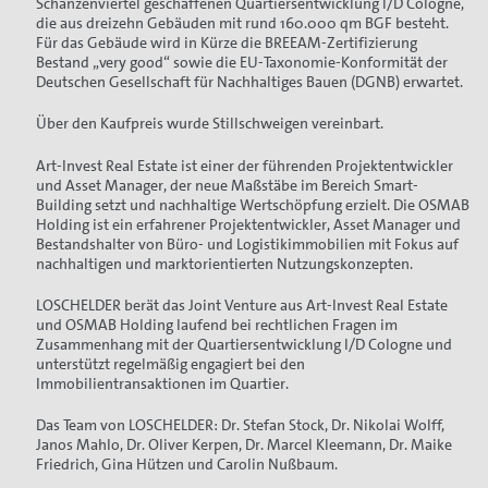
Schanzenviertel geschaffenen Quartiersentwicklung I/D Cologne,
die aus dreizehn Gebäuden mit rund 160.000 qm BGF besteht.
Für das Gebäude wird in Kürze die BREEAM-Zertifizierung
Bestand „very good“ sowie die EU-Taxonomie-Konformität der
Deutschen Gesellschaft für Nachhaltiges Bauen (DGNB) erwartet.
Über den Kaufpreis wurde Stillschweigen vereinbart.
Art-Invest Real Estate ist einer der führenden Projektentwickler
und Asset Manager, der neue Maßstäbe im Bereich Smart-
Building setzt und nachhaltige Wertschöpfung erzielt. Die OSMAB
Holding ist ein erfahrener Projektentwickler, Asset Manager und
Bestandshalter von Büro- und Logistikimmobilien mit Fokus auf
nachhaltigen und marktorientierten Nutzungskonzepten.
LOSCHELDER berät das Joint Venture aus Art-Invest Real Estate
und OSMAB Holding laufend bei rechtlichen Fragen im
Zusammenhang mit der Quartiersentwicklung I/D Cologne und
unterstützt regelmäßig engagiert bei den
Immobilientransaktionen im Quartier.
Das Team von LOSCHELDER: Dr. Stefan Stock, Dr. Nikolai Wolff,
Janos Mahlo, Dr. Oliver Kerpen, Dr. Marcel Kleemann, Dr. Maike
Friedrich, Gina Hützen und Carolin Nußbaum.