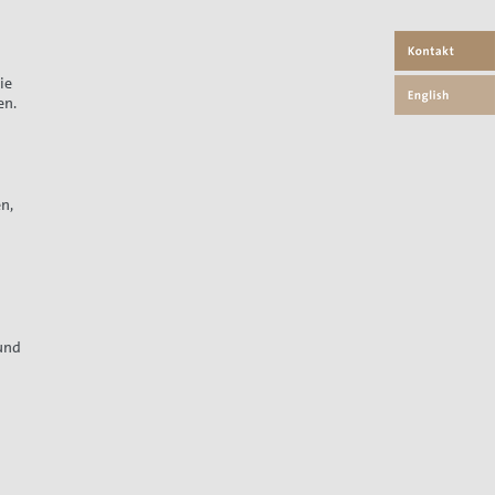
ie
en.
n,
 und