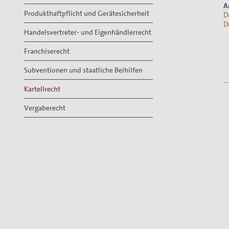
A
Produkthaftpflicht und Gerätesicherheit
D
D
Handelsvertreter- und Eigenhändlerrecht
Franchiserecht
Subventionen und staatliche Beihilfen
Kartellrecht
Vergaberecht