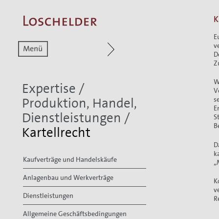
K
E
Zum aktuellen Menüpunkt
Zur Hauptnavigat
v
D
Z
W
Expertise
/
V
Produktion, Handel,
s
E
Dienstleistungen
/
S
B
Kartellrecht
D
k
Kaufverträge und Handelskäufe
„
Anlagenbau und Werkverträge
K
v
Dienstleistungen
R
Allgemeine Geschäftsbedingungen