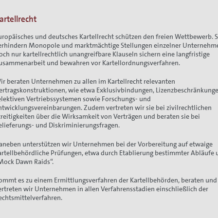
artellrecht
uropäisches und deutsches Kartellrecht schützen den freien Wettbewerb. S
ion
erhindern Monopole und marktmächtige Stellungen einzelner Unternehm
och nur kartellrechtlich unangreifbare Klauseln sichern eine langfristige
usammenarbeit und bewahren vor Kartellordnungsverfahren.
ir beraten Unternehmen zu allen im Kartellrecht relevanten
ertragskonstruktionen, wie etwa Exklusivbindungen, Lizenzbeschränkunge
elektiven Vertriebssystemen sowie Forschungs- und
ntwicklungsvereinbarungen. Zudem vertreten wir sie bei zivilrechtlichen
treitigkeiten über die Wirksamkeit von Verträgen und beraten sie bei
elieferungs- und Diskriminierungsfragen.
aneben unterstützen wir Unternehmen bei der Vorbereitung auf etwaige
artellbehördliche Prüfungen, etwa durch Etablierung bestimmter Abläufe
Mock Dawn Raids“.
ommt es zu einem Ermittlungsverfahren der Kartellbehörden, beraten und
ertreten wir Unternehmen in allen Verfahrensstadien einschließlich der
echtsmittelverfahren.