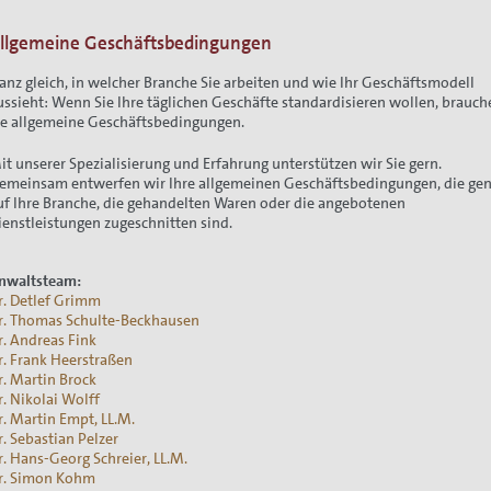
llgemeine Geschäftsbedingungen
anz gleich, in welcher Branche Sie arbeiten und wie Ihr Geschäftsmodell
ion
ussieht: Wenn Sie Ihre täglichen Geschäfte standardisieren wollen, brauch
ie allgemeine Geschäftsbedingungen.
it unserer Spezialisierung und Erfahrung unterstützen wir Sie gern.
emeinsam entwerfen wir Ihre allgemeinen Geschäftsbedingungen, die ge
uf Ihre Branche, die gehandelten Waren oder die angebotenen
ienstleistungen zugeschnitten sind.
nwaltsteam:
r. Detlef Grimm
r. Thomas Schulte-Beckhausen
r. Andreas Fink
r. Frank Heerstraßen
r. Martin Brock
r. Nikolai Wolff
r. Martin Empt, LL.M.
r. Sebastian Pelzer
r. Hans-Georg Schreier, LL.M.
r. Simon Kohm