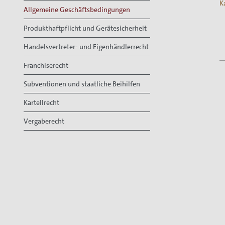
K
Allgemeine Geschäftsbedingungen
Produkthaftpflicht und Gerätesicherheit
Handelsvertreter- und Eigenhändlerrecht
Franchiserecht
Subventionen und staatliche Beihilfen
Kartellrecht
Vergaberecht