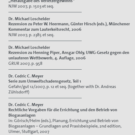
„Herausgabe des Verletzergewinns“
NJW 2007, p. 1503 et seq.
Dr. Michael Loschelder
Rezension zu Peter W. Heermann, Günter Hirsch (eds.), Münchener
Kommentar zum Lauterkeitsrecht, 2006
NJW 2007, p. 2385 et seq.
Dr. Michael Loschelder
Rezension zu Henning Piper, Ansgar Ohly, UWG-Gesetz gegen den
unlauteren Wettbewerb, 4. Auflage, 2006
GRUR 2007, p. 958
Dr. Cedric C. Meyer
Serie zum Umweltschadensgesetz, Teil 1
Gefahr/gut 12/2007, p. 12 et seq. (together with Dr. Andreas
Zühlsdorff)
Dr. Cedric C. Meyer
Rechtliche Vorgaben für die Errichtung und den Betrieb von
Biogasanlagen
in: Görisch/Helm (eds.), Planung, Errichtung und Betrieb von
Biogasanlagen – Grundlagen und Praxisbeispiele, 2nd edition,
Ulmer, Stuttgart, 2007