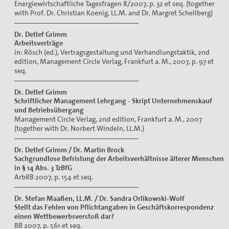
Energiewirtschaftliche Tagesfragen 8/2007, p. 32 et seq. (together
with Prof. Dr. Christian Koenig, LL.M. and Dr. Margret Schellberg)
Dr. Detlef Grimm
Arbeitsverträge
in: Rösch (ed.), Vertragsgestaltung und Verhandlungstaktik, 2nd
edition, Management Circle Verlag, Frankfurt a. M., 2007, p. 97 et
seq.
Dr. Detlef Grimm
Schriftlicher Management Lehrgang - Skript Unternehmenskauf
und Betriebsübergang
Management Circle Verlag, 2nd edition, Frankfurt a. M., 2007
(together with Dr. Norbert Windeln, LL.M.)
Dr. Detlef Grimm / Dr. Martin Brock
Sachgrundlose Befristung der Arbeitsverhältnisse älterer Menschen
in § 14 Abs. 3 TzBfG
ArbRB 2007, p. 154 et seq.
Dr. Stefan Maaßen, LL.M. / Dr. Sandra Orlikowski-Wolf
Stellt das Fehlen von Pflichtangaben in Geschäftskorrespondenz
einen Wettbewerbsverstoß dar?
BB 2007, p. 561 et seq.