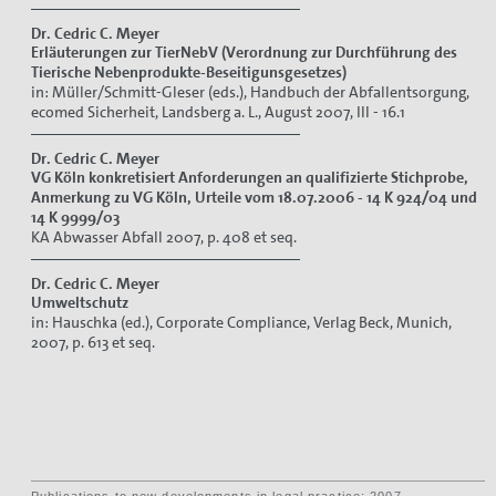
Dr. Cedric C. Meyer
Erläuterungen zur TierNebV (Verordnung zur Durchführung des
Tierische Nebenprodukte-Beseitigunsgesetzes)
in: Müller/Schmitt-Gleser (eds.), Handbuch der Abfallentsorgung,
ecomed Sicherheit, Landsberg a. L., August 2007, III - 16.1
Dr. Cedric C. Meyer
VG Köln konkretisiert Anforderungen an qualifizierte Stichprobe,
Anmerkung zu VG Köln, Urteile vom 18.07.2006 - 14 K 924/04 und
14 K 9999/03
KA Abwasser Abfall 2007, p. 408 et seq.
Dr. Cedric C. Meyer
Umweltschutz
in: Hauschka (ed.), Corporate Compliance, Verlag Beck, Munich,
2007, p. 613 et seq.
Publications to new developments in legal practice: 2007