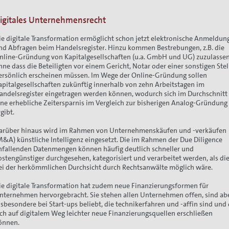
igitales Unternehmensrecht
ie digitale Transformation ermöglicht schon jetzt elektronische Anmeldun
ion
nd Abfragen beim Handelsregister. Hinzu kommen Bestrebungen, z.B. die
nline-Gründung von Kapitalgesellschaften (u.a. GmbH und UG) zuzulassen
hne dass die Beteiligten vor einem Gericht, Notar oder einer sonstigen Stel
ersönlich erscheinen müssen. Im Wege der Online-Gründung sollen
apitalgesellschaften zukünftig innerhalb von zehn Arbeitstagen im
andelsregister eingetragen werden können, wodurch sich im Durchschnitt
ine erhebliche Zeitersparnis im Vergleich zur bisherigen Analog-Gründung
rgibt.
arüber hinaus wird im Rahmen von Unternehmenskäufen und -verkäufen
M&A) künstliche Intelligenz eingesetzt. Die im Rahmen der Due Diligence
nfallenden Datenmengen können häufig deutlich schneller und
ostengünstiger durchgesehen, kategorisiert und verarbeitet werden, als di
ei der herkömmlichen Durchsicht durch Rechtsanwälte möglich wäre.
ie digitale Transformation hat zudem neue Finanzierungsformen für
nternehmen hervorgebracht. Sie stehen allen Unternehmen offen, sind ab
nsbesondere bei Start-ups beliebt, die technikerfahren und -affin sind und 
ich auf digitalem Weg leichter neue Finanzierungsquellen erschließen
önnen.