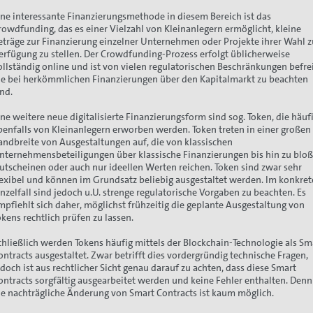
ine interessante Finanzierungsmethode in diesem Bereich ist das
rowdfunding, das es einer Vielzahl von Kleinanlegern ermöglicht, kleine
eträge zur Finanzierung einzelner Unternehmen oder Projekte ihrer Wahl z
erfügung zu stellen. Der Crowdfunding-Prozess erfolgt üblicherweise
ollständig online und ist von vielen regulatorischen Beschränkungen befrei
ie bei herkömmlichen Finanzierungen über den Kapitalmarkt zu beachten
ind.
ine weitere neue digitalisierte Finanzierungsform sind sog. Token, die häuf
benfalls von Kleinanlegern erworben werden. Token treten in einer großen
andbreite von Ausgestaltungen auf, die von klassischen
nternehmensbeteiligungen über klassische Finanzierungen bis hin zu blo
utscheinen oder auch nur ideellen Werten reichen. Token sind zwar sehr
lexibel und können im Grundsatz beliebig ausgestaltet werden. Im konkre
inzelfall sind jedoch u.U. strenge regulatorische Vorgaben zu beachten. Es
mpfiehlt sich daher, möglichst frühzeitig die geplante Ausgestaltung von
okens rechtlich prüfen zu lassen.
chließlich werden Tokens häufig mittels der Blockchain-Technologie als Sm
ontracts ausgestaltet. Zwar betrifft dies vordergründig technische Fragen,
edoch ist aus rechtlicher Sicht genau darauf zu achten, dass diese Smart
ontracts sorgfältig ausgearbeitet werden und keine Fehler enthalten. Denn
ie nachträgliche Änderung von Smart Contracts ist kaum möglich.