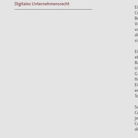
Digitales Unternehmensrecht
E
C
B
V
v
d
s
E
e
B
U
G
f
E
e
T
S
C
j
C
d