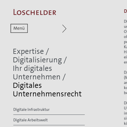
D
D
Zum aktuellen Menüpunkt
Zur Hauptnavigat
u
O
o
p
K
Expertise
/
H
e
Digitalisierung
/
e
Ihr digitales
D
Unternehmen
/
(
a
Digitales
k
Unternehmensrecht
b
D
U
Digitale Infrastruktur
i
s
Digitale Arbeitswelt
k