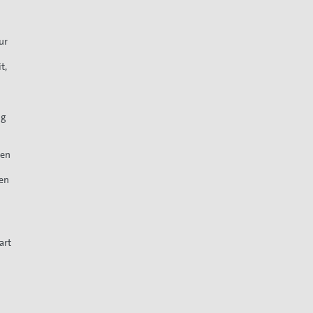
ur
t,
ig
ßen
ten
art