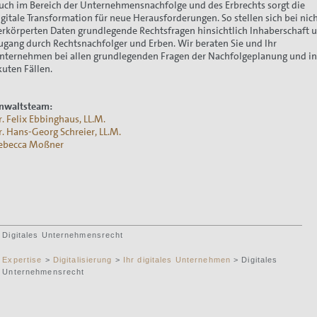
uch im Bereich der Unternehmensnachfolge und des Erbrechts sorgt die
igitale Transformation für neue Herausforderungen. So stellen sich bei nic
erkörperten Daten grundlegende Rechtsfragen hinsichtlich Inhaberschaft 
ugang durch Rechtsnachfolger und Erben. Wir beraten Sie und Ihr
nternehmen bei allen grundlegenden Fragen der Nachfolgeplanung und i
kuten Fällen.
nwaltsteam:
r. Felix Ebbinghaus, LL.M.
r. Hans-Georg Schreier, LL.M.
ebecca Moßner
Digitales Unternehmensrecht
Expertise
>
Digitalisierung
>
Ihr digitales Unternehmen
> Digitales
Unternehmensrecht