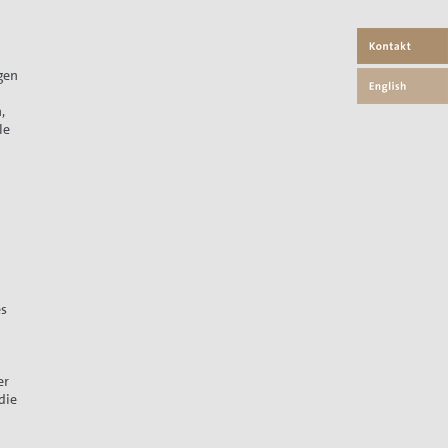
gen
,
le
es
er
die